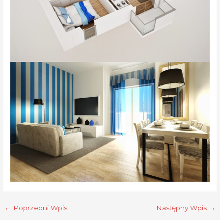
←
Poprzedni Wpis
Następny Wpis
→