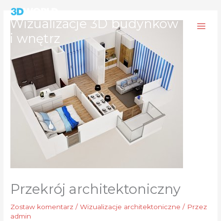
Przejdź
do
Wizualizacje 3D budynków
treści
i wnętrz
Przekrój architektoniczny
Zostaw komentarz
/
Wizualizacje architektoniczne
/ Przez
admin