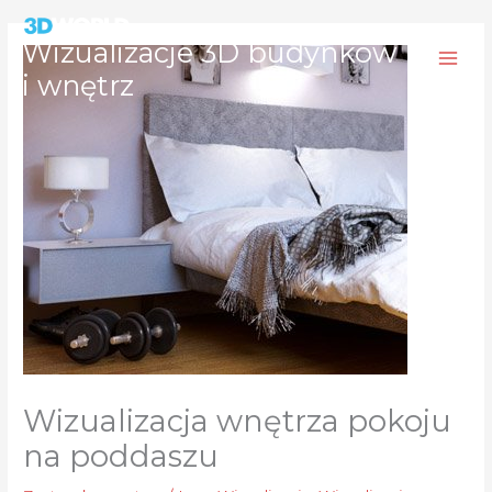
Przejdź
do
Wizualizacje 3D budynków
treści
i wnętrz
Wizualizacja wnętrza pokoju
na poddaszu