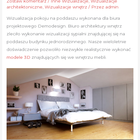
Zostaw komentarz
/
Inne Wizualizacje
,
Wizualizacje
architektoniczne
,
Wizualizacje wnętrz
/ Przez
admin
Wizualizacja pokoju na poddaszu wykonana dla biura
projektowego Demodesign. Biuro architektury wnętrz
zleciło wykonanie wizualizacji sypialni znajdującej się na
poddaszu budynku jednorodzinnego. Nasze wieloletnie
doświadczenie pozwoliło niezwykle realistycznie wykonać
modele 3D
znajdujących się we wnętrzu mebli.