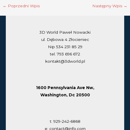
←
Poprzedni Wpis
Następny Wpis
→
3D World Paweł Nowacki
ul. Dębowa 4 Złocieniec
Nip 534 231 85 29
tel. 793 696 672
kontakt@3dworld.pl
1600 Pennsylvania Ave Nw,
Washington, Dc 20500
t: 929-242-6868
e: contact@info.com