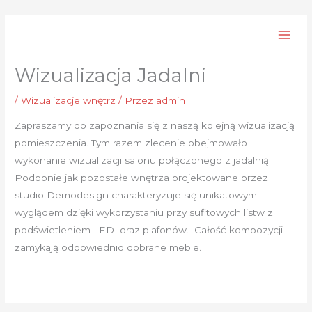
Przejdź
Wizualizacje 3D budynków
do
treści
i wnętrz
Wizualizacja Jadalni
/
Wizualizacje wnętrz
/ Przez
admin
Zapraszamy do zapoznania się z naszą kolejną wizualizacją
pomieszczenia. Tym razem zlecenie obejmowało
wykonanie wizualizacji salonu połączonego z jadalnią.
Podobnie jak pozostałe wnętrza projektowane przez
studio Demodesign charakteryzuje się unikatowym
wyglądem dzięki wykorzystaniu przy sufitowych listw z
podświetleniem LED oraz plafonów. Całość kompozycji
zamykają odpowiednio dobrane meble.