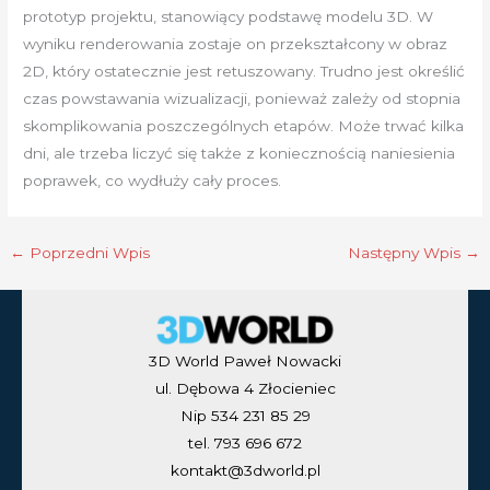
prototyp projektu, stanowiący podstawę modelu 3D. W
wyniku renderowania zostaje on przekształcony w obraz
2D, który ostatecznie jest retuszowany. Trudno jest określić
czas powstawania wizualizacji, ponieważ zależy od stopnia
skomplikowania poszczególnych etapów. Może trwać kilka
dni, ale trzeba liczyć się także z koniecznością naniesienia
poprawek, co wydłuży cały proces.
←
Poprzedni Wpis
Następny Wpis
→
3D World Paweł Nowacki
ul. Dębowa 4 Złocieniec
Nip 534 231 85 29
tel. 793 696 672
kontakt@3dworld.pl