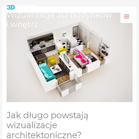
Przejdź
do
Wizualizacje 3D budynków
treści
i wnętrz
Jak długo powstają
wizualizacje
architektoniczne?