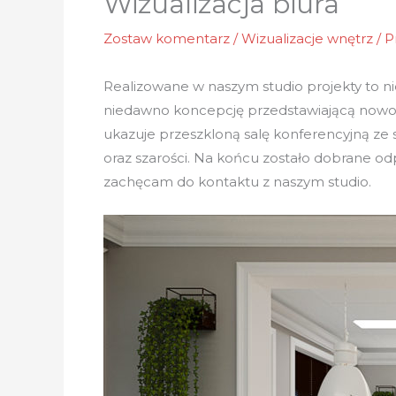
Wizualizacja biura
Zostaw komentarz
/
Wizualizacje wnętrz
/ P
Realizowane w naszym studio projekty to nie
niedawno koncepcję przedstawiającą nowocz
ukazuje przeszkloną salę konferencyjną ze s
oraz szarości. Na końcu zostało dobrane o
zachęcam do kontaktu z naszym studio.