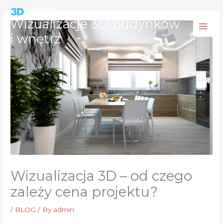
Skip
to
Wizualizacje 3D budynków
content
i wnętrz
Wizualizacja 3D – od czego
zależy cena projektu?
/
BLOG
/ By
admin