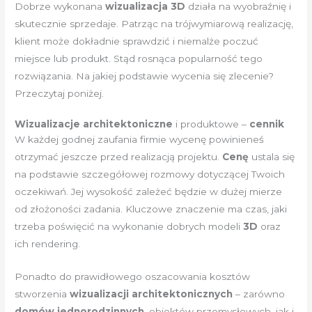
Dobrze wykonana
wizualizacja 3D
działa na wyobraźnię i
skutecznie sprzedaje. Patrząc na trójwymiarową realizację,
klient może dokładnie sprawdzić i niemalże poczuć
miejsce lub produkt. Stąd rosnąca popularność tego
rozwiązania. Na jakiej podstawie wycenia się zlecenie?
Przeczytaj poniżej.
Wizualizacje architektoniczne
i produktowe –
cennik
W każdej godnej zaufania firmie wycenę powinieneś
otrzymać jeszcze przed realizacją projektu.
Cenę
ustala się
na podstawie szczegółowej rozmowy dotyczącej Twoich
oczekiwań. Jej wysokość zależeć będzie w dużej mierze
od złożoności zadania. Kluczowe znaczenie ma czas, jaki
trzeba poświęcić na wykonanie dobrych modeli
3D
oraz
ich rendering.
Ponadto do prawidłowego oszacowania kosztów
stworzenia
wizualizacji architektonicznych
– zarówno
domów jednorodzinnych
, obiektów przemysłowych, jak i