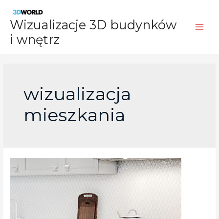
Skip
to
Wizualizacje 3D budynków
content
i wnętrz
wizualizacja
mieszkania
Wizualizacja
kuchni