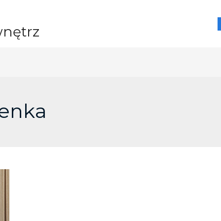
wnętrz
ienka