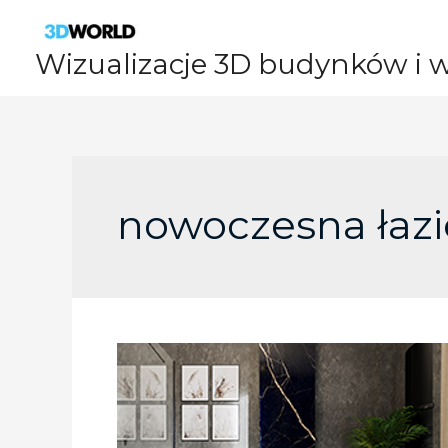
Skip
to
Wizualizacje 3D budynków i 
content
nowoczesna łaz
Wizualizacja
salonu
kąpielowego